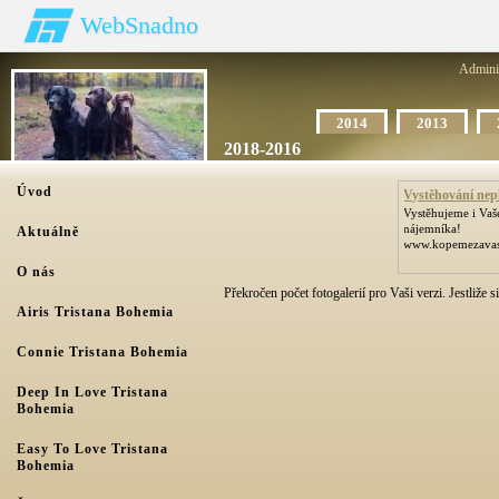
WebSnadno
Admini
2014
2013
2018-2016
Úvod
Vystěhování nep
Vystěhujeme i Va
nájemníka!
Aktuálně
www.kopemezavas
O nás
Překročen počet fotogalerií pro Vaši verzi. Jestliže s
Airis Tristana Bohemia
Connie Tristana Bohemia
Deep In Love Tristana
Bohemia
Easy To Love Tristana
Bohemia