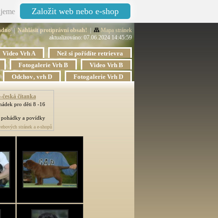
Založit web nebo e-shop
jeme
adno
|
Nahlásit protiprávní obsah!
|
Mapa stránek
aktualizováno: 07.06.2024 14:45:59
Video Vrh A
Než si pořídíte retrievra
Fotogalerie Vrh B
Video Vrh B
Odchov‚ vrh D
Fotogalerie Vrh D
-česká čítanka
ádek pro děti 8 -16
pohádky a povídky
ebových stránek a e-shopů