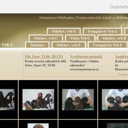
Doporuču
Administrace WebSnadno
|
Tvorba webových stránek na
WebSn
Odchov‚ vrh A
Fotogalerie Vrh A
Odchov‚ vrh C
Video Vrh C
Odchov‚ vrh B
e Vrh C
Štěňátka
Odchov‚ vrh E
Fotogalerie Vrh E
Díly Zetor, TZ4K, DESTA
Vystěhování neplatičů
Anglicko
Prodej nových náhradních dílů.
Vystěhujeme i Vašeho
Kniha poh
Zetor, Super 50, TZ4K
nájemníka!
let
www.kopemezavas.cz
Humorné 
Tvorba w