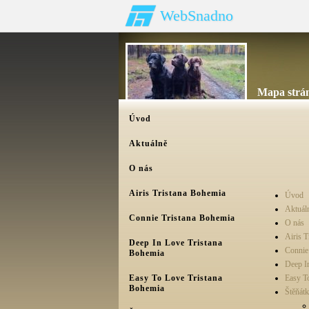
WebSnadno
Mapa strá
Úvod
Aktuálně
O nás
Airis Tristana Bohemia
Úvod
Aktuál
Connie Tristana Bohemia
O nás
Airis T
Deep In Love Tristana
Connie
Bohemia
Deep I
Easy To Love Tristana
Easy T
Bohemia
Štěňátk