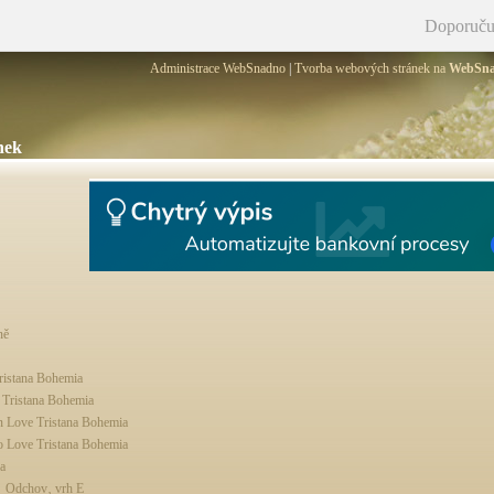
Doporuču
Administrace WebSnadno
|
Tvorba webových stránek na
WebSn
nek
ně
ristana Bohemia
 Tristana Bohemia
n Love Tristana Bohemia
o Love Tristana Bohemia
a
Odchov‚ vrh E