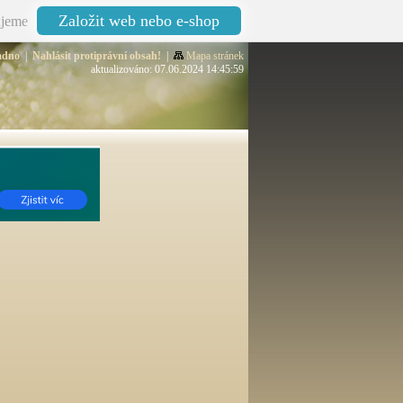
Založit web nebo e-shop
jeme
adno
|
Nahlásit protiprávní obsah!
|
Mapa stránek
aktualizováno: 07.06.2024 14:45:59